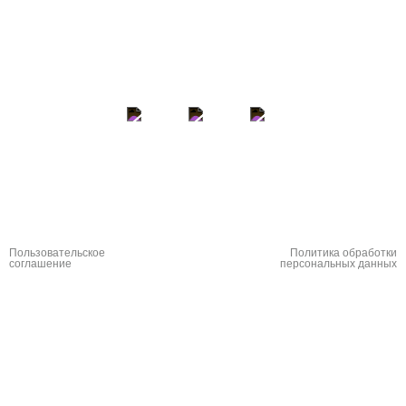
ВСЕ ВОЗМОЖНО
Главное, в это искренне верить
НАПИСАТЬ
Пользовательское
Политика обработки
соглашение
персональных данных