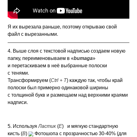
Я их вырезала раньше, поэтому открываю свой
файл с вырезанными.
4. Выше слоя с текстовой надписью создаем новую
папку, переименовываем в «
bumaga
»
и перетаскиваем в неё выбранные полоски
с тенями.
Трансформируем (
Ctrl + T
) каждую так, чтобы край
полоски был примерно одинаковой ширины
с толщиной букв и размещаем над верхними краями
надписи.
5. Используя
Ластик
(
E
)
и мягкую стандартную
кисть (
B
)
Фотошопа с прозрачностью 30-40% (для